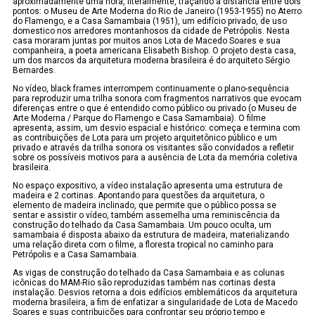
aproximadamente uma hora, literalmente, traçando a distância entre dois
pontos: o Museu de Arte Moderna do Rio de Janeiro (1953-1955) no Aterro
do Flamengo, e a Casa Samambaia (1951), um edifício privado, de uso
domestico nos arredores montanhosos da cidade de Petrópolis. Nesta
casa moraram juntas por muitos anos Lota de Macedo Soares e sua
companheira, a poeta americana Elisabeth Bishop. O projeto desta casa,
um dos marcos da arquitetura moderna brasileira é do arquiteto Sérgio
Bernardes.
No vídeo, black frames interrompem continuamente o plano-sequência
para reproduzir uma trilha sonora com fragmentos narrativos que evocam
diferenças entre o que é entendido como público ou privado (o Museu de
Arte Moderna / Parque do Flamengo e Casa Samambaia). O filme
apresenta, assim, um desvio espacial e histórico: começa e termina com
as contribuições de Lota para um projeto arquitetônico público e um
privado e através da trilha sonora os visitantes são convidados a refletir
sobre os possíveis motivos para a ausência de Lota da memória coletiva
brasileira.
No espaço expositivo, a vídeo instalação apresenta uma estrutura de
madeira e 2 cortinas. Apontando para questões da arquitetura, o
elemento de madeira inclinado, que permite que o público possa se
sentar e assistir o vídeo, também assemelha uma reminiscência da
construção do telhado da Casa Samambaia. Um pouco oculta, um
samambaia é disposta abaixo da estrutura de madeira, materializando
uma relação direta com o filme, a floresta tropical no caminho para
Petrópolis e a Casa Samambaia.
As vigas de construção do telhado da Casa Samambaia e as colunas
icônicas do MAM-Rio são reproduzidas também nas cortinas desta
instalação. Desvios retorna a dois edifícios emblemáticos da arquitetura
moderna brasileira, a fim de enfatizar a singularidade de Lota de Macedo
Soares e suas contribuições para confrontar seu próprio tempo e