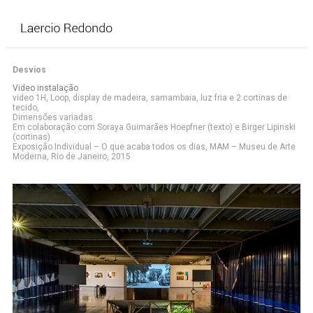
Desvios
Video instalação
video 1H, Loop, display de madeira, samambaia, luz fria e 2 cortinas de
tecido,
Dimensões variadas
Em colaboração com Soraya Guimarães Hoepfner (texto) e Birger Lipinski
(cortinas)
Exposição Individual – O que acaba todos os dias, MAM – Museu de Arte
Moderna, Rio de Janeiro, 2015