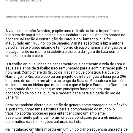
telhado da Casa Samambaia.
Detalhe da cortina que guarda semelhanças com as vigas de construção do telhado da Casa Samambaia.
A vídeo instalação Desvios, propõe uma reflexão sobre a importância
histórica de arquiteta e paisagista autodidata Lota de Macedo Soares na
conceptualização e construção do Parque do Flamengo, que foi
inaugurado em 1965 no Rio de Janeiro. A instalação traz à luz a autoria
de Lota neste projeto urbano e tem como objetivo chamar a atenção para
o apagamento na memória coletiva brasileira da figura de Lota como
idealizadora do projeto.
O trabalho articula linhas de pensamento que destacam a vida de Lota e
seus seis anos de trabalho não- remunerado para a administração pública
no Brasil. Como chefe do Grupo de Trabalho que construiu Parque do
Flamengo no Rio, ela elaborou um projeto de intervenção urbana para 296
hectares de um enorme aterro ao longo da Baía de Guanabara e também
implementou as idéias que moldaram o que é hoje o Parque do Flamengo,
uma grande área de lazer que tem princípios fundados em uma
concepção de política, cultura e modernidade para a cidade do Rio de
Janeiro.
Desvios também aborda a questão de gênero como categoria de reflexão
e, portanto, como uma estrutura para a compreensão do mundo, o
trabalho aborda hipóteses para entender como um ambiente
essencialmente patriarcal, foram criadas condições para a eliminação
sistemática das realizações culturais da Lota.
Na instalação um filme mostra em um único plano-sequência uma rota de