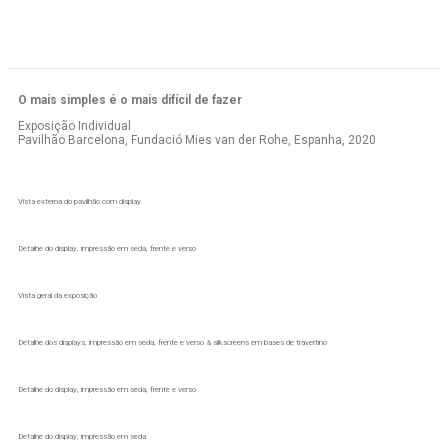
O mais simples é o mais difícil de fazer
Exposição Individual
Pavilhão Barcelona, Fundació Mies van der Rohe, Espanha, 2020
Vista externa do pavilhão com display
Detalhe do display, impressão em seda, frente e verso
Vista geral da exposição
Detalhe dos displays, impressão em seda, frente e verso & silkscreens em bases de travertino
Detalhe do display, impressão em seda, frente e verso
Detalhe do display, impressão em seda