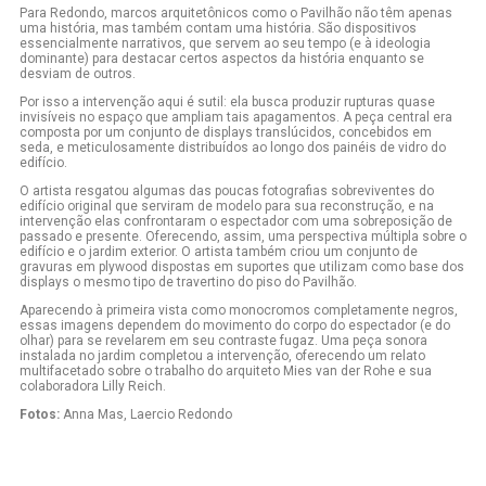
Para Redondo, marcos arquitetônicos como o Pavilhão não têm apenas
uma história, mas também contam uma história. São dispositivos
essencialmente narrativos, que servem ao seu tempo (e à ideologia
dominante) para destacar certos aspectos da história enquanto se
desviam de outros.
Por isso a intervenção aqui é sutil: ela busca produzir rupturas quase
invisíveis no espaço que ampliam tais apagamentos. A peça central era
composta por um conjunto de displays translúcidos, concebidos em
seda, e meticulosamente distribuídos ao longo dos painéis de vidro do
edifício.
O artista resgatou algumas das poucas fotografias sobreviventes do
edifício original que serviram de modelo para sua reconstrução, e na
intervenção elas confrontaram o espectador com uma sobreposição de
passado e presente. Oferecendo, assim, uma perspectiva múltipla sobre o
edifício e o jardim exterior. O artista também criou um conjunto de
gravuras em plywood dispostas em suportes que utilizam como base dos
displays o mesmo tipo de travertino do piso do Pavilhão.
Aparecendo à primeira vista como monocromos completamente negros,
essas imagens dependem do movimento do corpo do espectador (e do
olhar) para se revelarem em seu contraste fugaz. Uma peça sonora
instalada no jardim completou a intervenção, oferecendo um relato
multifacetado sobre o trabalho do arquiteto Mies van der Rohe e sua
colaboradora Lilly Reich.
Fotos:
Anna Mas, Laercio Redondo