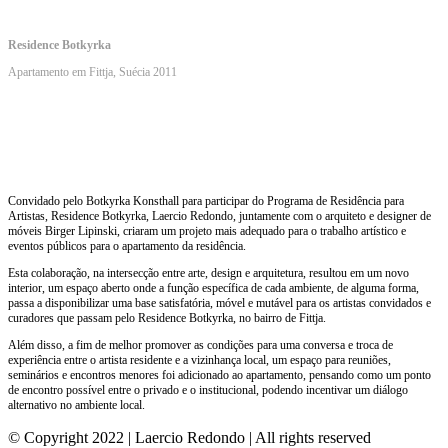
Residence Botkyrka
Apartamento em Fittja, Suécia 2011
Convidado pelo Botkyrka Konsthall para participar do Programa de Residência para
Artistas, Residence Botkyrka, Laercio Redondo, juntamente com o arquiteto e designer de
móveis Birger Lipinski, criaram um projeto mais adequado para o trabalho artístico e
eventos públicos para o apartamento da residência.
Esta colaboração, na intersecção entre arte, design e arquitetura, resultou em um novo
interior, um espaço aberto onde a função específica de cada ambiente, de alguma forma,
passa a disponibilizar uma base satisfatória, móvel e mutável para os artistas convidados e
curadores que passam pelo Residence Botkyrka, no bairro de Fittja.
Além disso, a fim de melhor promover as condições para uma conversa e troca de
experiência entre o artista residente e a vizinhança local, um espaço para reuniões,
seminários e encontros menores foi adicionado ao apartamento, pensando como um ponto
de encontro possível entre o privado e o institucional, podendo incentivar um diálogo
alternativo no ambiente local.
© Copyright 2022 | Laercio Redondo | All rights reserved