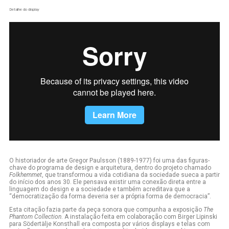
Detalhe do display
O historiador de arte Gregor Paulsson (1889-1977) foi uma das figuras-
chave do programa de design e arquitetura, dentro do projeto chamado
Folkhemmet
, que transformou a vida cotidiana da sociedade sueca a partir
do início dos anos 30. Ele pensava existir uma conexão direta entre a
linguagem do design e a sociedade e também acreditava que a
“democratização da forma deveria ser a própria forma de democracia”.
Esta citação fazia parte da peça sonora que compunha a exposição
The
Phantom Collection
. A instalação feita em colaboração com Birger Lipinski
para Södertälje Konsthall era composta por vários displays e telas com