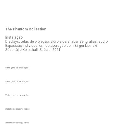
The Phantom Collection
Instalação
Displays, telas de projeção, vidro e cerâmica, serigrafias, audio
Exposição individual em colaboração com Birger Lipinski
Södertälje Konsthall, Suécia, 2021
Vista geral da exposição
Vista geral da exposição
Vista geral da exposição
Detalhe do display, frente
Detalhe do display, verso